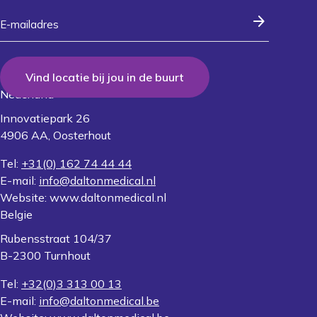
arrow_forward
Vind locatie bij jou in de buurt
Nederland
Innovatiepark 26
4906 AA, Oosterhout
Tel:
+31(0) 162 74 44 44
E-mail:
info@daltonmedical.nl
Website: www.daltonmedical.nl
Belgie
Rubensstraat 104/37
B-2300 Turnhout
Tel:
+32(0)3 313 00 13
E-mail:
info@daltonmedical.be