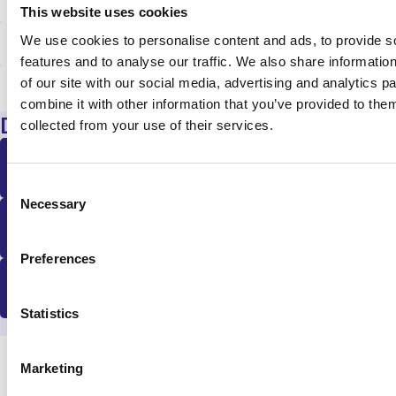
This website uses cookies
We use cookies to personalise content and ads, to provide s
Afmetingen
features and to analyse our traffic. We also share informatio
of our site with our social media, advertising and analytics 
107 cm x 46 cm x 69 cm
combine it with other information that you’ve provided to them
Downloads
collected from your use of their services.
Brochure
C
Necessary
o
Patiëntbrochure ontharen
n
s
Preferences
e
GLX Brochure
n
t
Statistics
S
e
Marketing
Waar kunnen we je mee helpen?
l