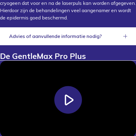
cryogeen dat voor en na de laserpuls kan worden afgegeven.
Hierdoor zijn de behandelingen veel aangenamer en wordt
de epidermis goed beschermd.
Advies of aanvullende informatie nodig?
Aanvullende informatie over de
GentleMax Pro
De GentleMax Pro Plus
Plus
is te vinden op de
website van Candela
.
Uiteraard kunt u ook direct contact opnemen met
ons kantoor op telefoonnummer
+31(0) 162 74 44
44
of via het
contactformulier
. Wij helpen u graag.